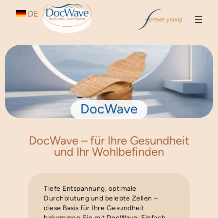
Zum
DE
Inhalt
springen
DocWave
DocWave – für Ihre Gesundheit
und Ihr Wohlbefinden
Tiefe Entspannung, optimale
Durchblutung und belebte Zellen –
diese Basis für Ihre Gesundheit
bekommen Sie mit
DocWave
: Einfach