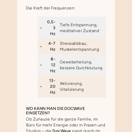
Die Kraft der Frequenzen:
0,5-
Tiefe Entspannung,
•
3
meditativer Zustand
Hz
4-7
Stressabbbau,
•
Hz
Muskelentspannung
8-
Gewebeheilung,
•
12
bessere Durchblutung
Hz
13-
Aktivierung,
•
20
Vitalisierung
Hz
WO KANN MAN DIE DOCWAVE
EINSETZEN?
Ob Zuhause für die ganze Familie, im
Büro für mehr Energie oder in Praxen und
Studios – die
DocWave
passt durch ihr