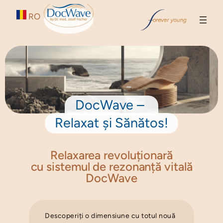
Zum
RO
Inhalt
springen
DocWave –
Relaxat și Sănătos!
Relaxarea revoluționară
cu sistemul de rezonanță vitală
DocWave
Descoperiți o dimensiune cu totul nouă