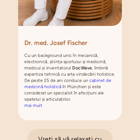
Dr. med. Josef Fischer
Cu un background unic în mecanică,
electronică, știința sportului și medicină,
medicul și inventatorul
DocWave
, îmbină
expertiza tehnică cu arta vindecării holistice.
De peste 25 de ani conduce un
cabinet de
medicină holistică
în München și este
considerat un specialist în afecțiuni ale
spatelui și articulațiilor.
mai mult
Vreți să vă relaxați cu